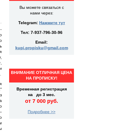
Вы можете связаться с
нами через:
Telegram:
Нажмите тут
-
Тел:
7-937-796-30-96
о
о
Email:
ь
kupi.propisku@gmail.com
я
,
,
и
ВНИМАНИЕ ОТЛИЧНАЯ ЦЕНА
.
НА ПРОПИСКУ!
я
Временная регистрация
"
на до 3 мес.
з
а
от 7 000 руб.
о
–
Подробнее >>
о
м
ы