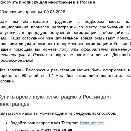
оформить
прописку для иностранцев в России.
Обновление страницы: 09.08.2026
Если вы испытываете трудности с подбором места дл
инициирования процесса регистрации по месту пребывания ил
запутались в процедуре получения регистрации - обращайтесь 
нам. Наши сотрудники уже длительное время оказывают помощ
приезжим лицам и помогают оформлению регистрации в России. 
нашей помощью вы можете
получить официальную временну
регистрацию в России
за короткое время и деньги. Доверяйт
профессионалам!
Для граждан Белоруссии регистрация может быть оформлена н
период от 90 дней до 12 мес. без каких либо дополнительны
условий.
Купить временную регистрацию в России для
иностранцев
Связаться с нами вы можете одним из следующих способов:
Задайте ваш вопрос в чат Telegram
Нажмите тут
Позвоните нам
7-937-796-30-96