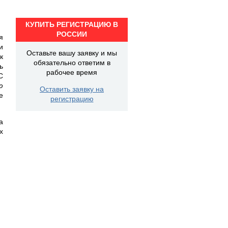
КУПИТЬ РЕГИСТРАЦИЮ В
РОССИИ
я
и
Оставьте вашу заявку и мы
к
обязательно ответим в
ь
рабочее время
С
ю
Оставить заявку на
е
регистрацию
а
х