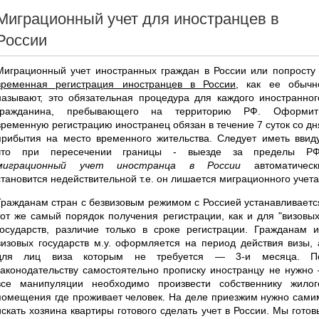
Миграционный учет для иностранцев в
России
Миграционный учет иностранных граждан в России или попросту 
временная регистрация иностранцев в России
, как ее обычн
называют, это обязательная процедура для каждого иностранног
гражданина, пребывающего на территорию РФ. Оформит
временную регистрацию иностранец обязан в течение 7 суток со дн
прибытия на место временного жительства. Следует иметь ввиду
что при пересечении границы - выезде за пределы РФ
миграционный учет иностранца в России
автоматическ
становится недействительной т.е. он лишается миграционного учета
Гражданам стран с безвизовым режимом с Россией устанавливаетс
тот же самый порядок получения регистрации, как и для "визовых
государств, различие только в сроке регистрации. Гражданам и
визовых государств м.у. оформляется на период действия визы, 
для лиц виза которым не требуется — 3-и месяца. П
законодательству самостоятельно прописку иностранцу не нужно 
все манипуляции необходимо произвести собственнику жилог
помещения где проживает человек. На деле приезжим нужно сами
искать хозяина квартиры готового сделать учет в России. Мы готов